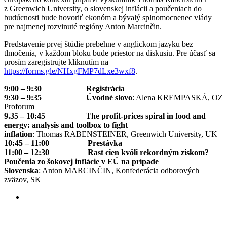
z Greenwich University, o slovenskej inflácii a poučeniach do
budúcnosti bude hovoriť ekonóm a bývalý splnomocnenec vlády
pre najmenej rozvinuté regióny Anton Marcinčin.
Predstavenie prvej štúdie prebehne v anglickom jazyku bez
tlmočenia, v každom bloku bude priestor na diskusiu. Pre účasť sa
prosím zaregistrujte kliknutím na
https://forms.gle/NHxgFMP7dLxe3wxf8
.
9:00 – 9:30
Registrácia
9:30 – 9:35
Úvodné slovo
: Alena KREMPASKÁ, OZ
Proforum
9.35 – 10:45
The profit-prices spiral in food and
energy: analysis and toolbox to fight
inflation
: Thomas RABENSTEINER, Greenwich University, UK
10:45 – 11:00
Prestávka
11:00 – 12:30
Rast cien kvôli rekordným ziskom?
Poučenia zo šokovej inflácie v EÚ na prípade
Slovenska
: Anton MARCINČIN, Konfederácia odborových
zväzov, SK