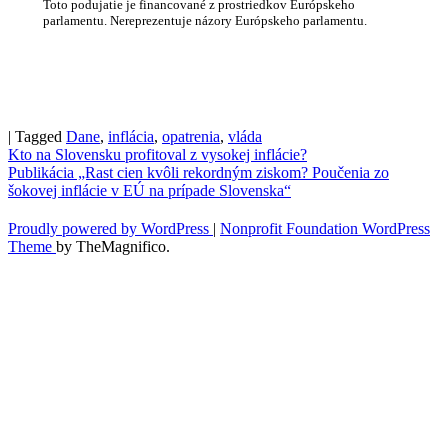
Toto podujatie je financované z prostriedkov Európskeho
parlamentu. Nereprezentuje názory Európskeho parlamentu.
|
Tagged
Dane
,
inflácia
,
opatrenia
,
vláda
Navigácia
Kto na Slovensku profitoval z vysokej inflácie?
Publikácia „Rast cien kvôli rekordným ziskom? Poučenia zo
v
šokovej inflácie v EÚ na prípade Slovenska“
článku
Proudly powered by WordPress
|
Nonprofit Foundation WordPress
Theme
by TheMagnifico.