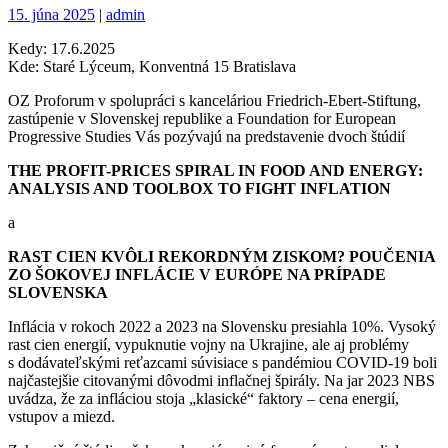
Posted
Posted
15. júna 2025
|
admin
on
on
Kedy: 17.6.2025
Kde: Staré Lýceum, Konventná 15 Bratislava
OZ Proforum v spolupráci s kanceláriou Friedrich-Ebert-Stiftung,
zastúpenie v Slovenskej republike a Foundation for European
Progressive Studies Vás pozývajú na predstavenie dvoch štúdií
THE PROFIT-PRICES SPIRAL IN FOOD AND ENERGY:
ANALYSIS AND TOOLBOX TO FIGHT INFLATION
a
RAST CIEN KVÔLI REKORDNÝM ZISKOM? POUČENIA
ZO ŠOKOVEJ INFLÁCIE V EURÓPE NA PRÍPADE
SLOVENSKA
Inflácia v rokoch 2022 a 2023 na Slovensku presiahla 10%. Vysoký
rast cien energií, vypuknutie vojny na Ukrajine, ale aj problémy
s dodávateľskými reťazcami súvisiace s pandémiou COVID-19 boli
najčastejšie citovanými dôvodmi inflačnej špirály. Na jar 2023 NBS
uvádza, že za infláciou stoja „klasické“ faktory – cena energií,
vstupov a miezd.