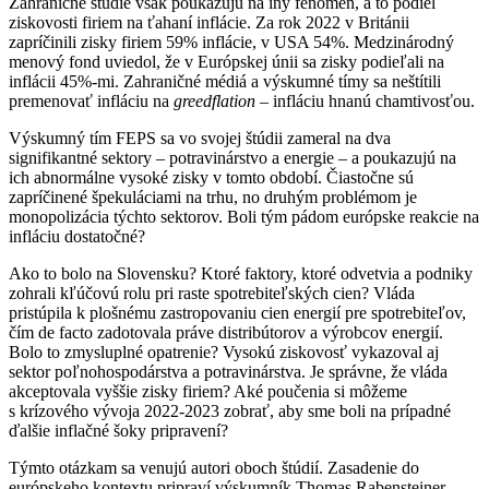
Zahraničné štúdie však poukazujú na iný fenomén, a to podiel
ziskovosti firiem na ťahaní inflácie. Za rok 2022 v Británii
zapríčinili zisky firiem 59% inflácie, v USA 54%. Medzinárodný
menový fond uviedol, že v Európskej únii sa zisky podieľali na
inflácii 45%-mi. Zahraničné médiá a výskumné tímy sa neštítili
premenovať infláciu na
greedflation –
infláciu hnanú chamtivosťou.
Výskumný tím FEPS sa vo svojej štúdii zameral na dva
signifikantné sektory – potravinárstvo a energie – a poukazujú na
ich abnormálne vysoké zisky v tomto období. Čiastočne sú
zapríčinené špekuláciami na trhu, no druhým problémom je
monopolizácia týchto sektorov. Boli tým pádom európske reakcie na
infláciu dostatočné?
Ako to bolo na Slovensku? Ktoré faktory, ktoré odvetvia a podniky
zohrali kľúčovú rolu pri raste spotrebiteľských cien? Vláda
pristúpila k plošnému zastropovaniu cien energií pre spotrebiteľov,
čím de facto zadotovala práve distribútorov a výrobcov energií.
Bolo to zmysluplné opatrenie? Vysokú ziskovosť vykazoval aj
sektor poľnohospodárstva a potravinárstva. Je správne, že vláda
akceptovala vyššie zisky firiem? Aké poučenia si môžeme
s krízového vývoja 2022-2023 zobrať, aby sme boli na prípadné
ďalšie inflačné šoky pripravení?
Týmto otázkam sa venujú autori oboch štúdií. Zasadenie do
európskeho kontextu pripraví výskumník Thomas Rabensteiner