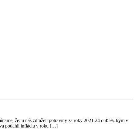
 že: u nás zdraželi potraviny za roky 2021-24 o 45%, kým v
va potiahli infláciu v roku […]