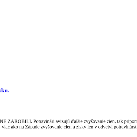
sku.
Potravinári avizujú ďalšie zvyšovanie cien, tak pripomíname,
, viac ako na Západe zvyšovanie cien a zisky len v odvetví potravinárst