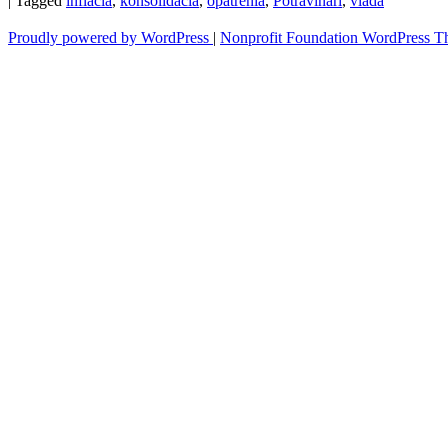
|
Tagged
inflácia
,
konsolidácia
,
opatrenia
,
Potravinári
,
vláda
Proudly powered by WordPress
|
Nonprofit Foundation WordPress 