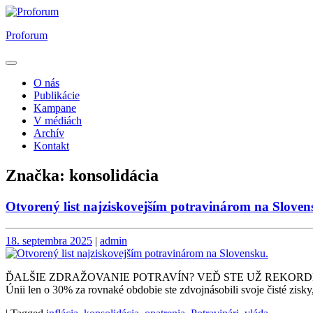
Skip
to
Proforum
content
O nás
Publikácie
Kampane
V médiách
Archív
Kontakt
Značka:
konsolidácia
Otvorený list najziskovejším potravinárom na Sloven
Posted
Posted
18. septembra 2025
|
admin
on
on
ĎALŠIE ZDRAŽOVANIE POTRAVÍN? VEĎ STE UŽ REKORDNE ZAROBILI. 
Únii len o 30% za rovnaké obdobie ste zdvojnásobili svoje čisté zisky