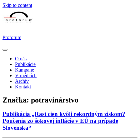
Skip to content
Proforum
O nás
Publikácie
Kampane
V médiách
Archív
Kontakt
Značka:
potravinárstvo
Publikácia „Rast cien kvôli rekordným ziskom?
Poučenia zo šokovej inflácie v EÚ na prípade
Slovenska“