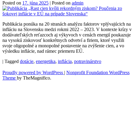
Posted on
17. júna 2025
|
Posted on
admin
Publikácia ponúka na 20 stranách analýzu faktorov vplývajúcich na
infláciu na Slovensku medzi rokmi 2022 – 2023. V kontexte krízy v
dodávateľských reťazcoch aj výkyvoch v cenách energií poukazuje
na vysokú ziskovosť konkrétnych odvetví a firiem, ktoré využili
svoje oligopolné a monopolné postavenie na zvýšenie cien, a vo
výsledku inflácie, nad rámec priemeru EÚ.
|
Tagged
dotácie
,
energetika
,
inflácia
,
potravinárstvo
Proudly powered by WordPress
|
Nonprofit Foundation WordPress
Theme
by TheMagnifico.